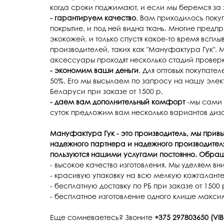
когда сроки поджимают, и если мы беремся за з
- гарантируем качество
. Вам приходилось покуп
покрытие, и под ней видна ткань. Многие пред
экокожей, и только спустя какое-то время вспл
производителей, таких как "Мануфактура Гук".
аксессуары проходят несколько стадий проверки
- экономим ваши деньги
. Для оптовых покупате
50%. Его мы высылаем по запросу на нашу эле
Беларуси при заказе от 1500 р.
- даем вам дополнительный комфорт
-мы сами 
суток предложим вам несколько вариантов диз
Мануфактура Гук - это производитель, мы прив
надежного партнера и надежного производителя
пользуются нашими услугами постоянно. Обраща
- высокое качество изготовления. Мы уделяем в
- красивую упаковку на всю мелкую кожгалант
- бесплатную доставку по РБ при заказе от 1500 
- бесплатное изготовление одного клише макси
Еще сомневаетесь? Звоните
+375 297803650 (VIB