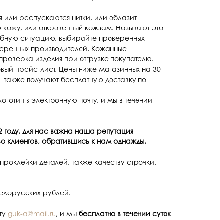
я или распускаются нитки, или облазит
 кожу, или откровенный кожзам. Называют это
одобную ситуацию, выбирайте проверенных
оверенных производителей. Кожанные
проверка изделия при отгрузке покупателю.
овый прайс-лист. Цены ниже магазинных на 30-
 также получают бесплатную доставку по
отип в электронную почту, и мы в течении
 году, для нас важна наша репутация
о клиентов, обратившись к нам однажды,
проклейки деталей, также качеству строчки.
белорусских рублей.
чту
guk-a@mail.ru
, и мы
бесплатно в течении суток