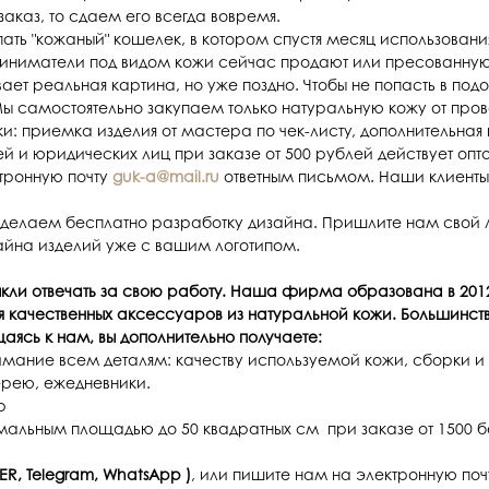
аказ, то сдаем его всегда вовремя.
ать "кожаный" кошелек, в котором спустя месяц использовани
приниматели под видом кожи сейчас продают или пресованную
ывает реальная картина, но уже поздно. Чтобы не попасть в п
 Мы самостоятельно закупаем только натуральную кожу от пр
: приемка изделия от мастера по чек-листу, дополнительная 
лей и юридических лиц при заказе от 500 рублей действует опт
ктронную почту
guk-a@mail.ru
ответным письмом. Наши клиенты
делаем бесплатно разработку дизайна. Пришлите нам свой лог
айна изделий уже с вашим логотипом.
ыкли отвечать за свою работу. Наша фирма образована в 2012
 качественных аксессуаров из натуральной кожи. Большинств
ясь к нам, вы дополнительно получаете:
нимание всем деталям: качеству используемой кожи, сборки и 
ерею, ежедневники.
р
мальным площадью до 50 квадратных см при заказе от 1500 
ER, Telegram, WhatsApp )
, или пишите нам на электронную по