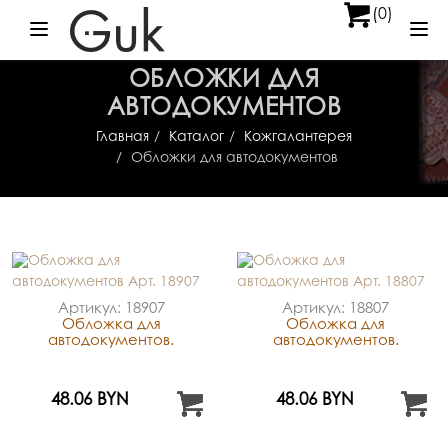
(0)
Меню
Ме
ОБЛОЖКИ ДЛЯ
АВТОДОКУМЕНТОВ
Главная
Каталог
Кожгалантерея
Обложки для автодокументов
Артикул: 18907
Артикул: 18807
Обложка для
Обложка для
автодокументов.
автодокументов.
48.06 BYN
48.06 BYN