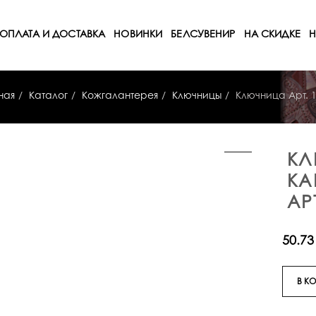
ОПЛАТА И ДОСТАВКА
НОВИНКИ
БЕЛСУВЕНИР
НА СКИДКЕ
Н
ная
Каталог
Кожгалантерея
Ключницы
Ключница Арт. 
КЛ
КА
АР
50.73
В К