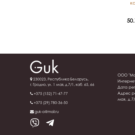
к
50.73 BYN
50
ООО "Ма
230023, Республика Беларусь,
Интерне
г. Гродно, ул. 1 мая, д.7/1, каб. 65, 66
Дата рег
Адрес ре
+375 (152) 71-47-77
мая, д.7/
+375 (29) 780-36-50
guk-a@mail.ru