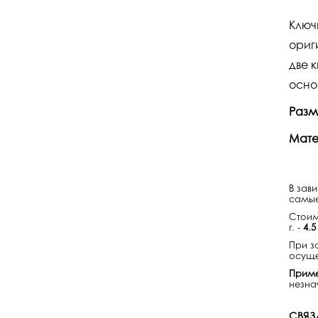
Ключ
ориг
две 
осно
Разм
Мате
В зав
самые
Стоим
г. -
4.5
При з
осуще
Приме
незнач
СВЯЗ