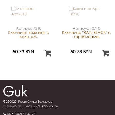
Артикул: 7310
Артикул: 10710
Ключница кожаная с
Ключница "RAIN BLACK" с
кольцом.
карабинами.
50.73 BYN
50.73 BYN
230023, Республика Беларусь,
г. Гродно, ул. 1 мая, д.7/1, каб. 65, 66
+375 (152) 71-47-77