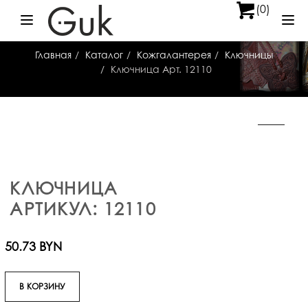
(0)
Меню
Ме
Главная
Каталог
Кожгалантерея
Ключницы
Ключница Арт. 12110
КЛЮЧНИЦА
АРТИКУЛ: 12110
50.73 BYN
В КОРЗИНУ