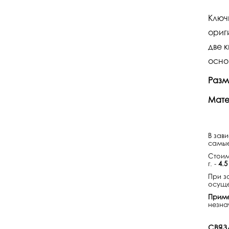
Ключ
ориг
две 
осно
Разм
Мате
В зав
самые
Стоим
г. -
4.5
При з
осуще
Приме
незнач
СВЯЗ