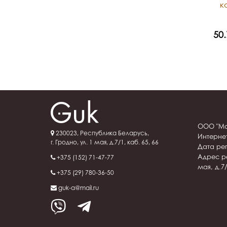
к
50.73 BYN
50
ООО "Ма
230023, Республика Беларусь,
Интерне
г. Гродно, ул. 1 мая, д.7/1, каб. 65, 66
Дата рег
Адрес ре
+375 (152) 71-47-77
мая, д.7/
+375 (29) 780-36-50
guk-a@mail.ru