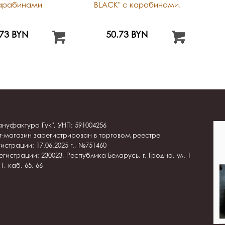
арабинами
BLACK" с карабинами.
.73 BYN
50.73 BYN
нуфактура Гук", УНП: 591004256
т-магазин зарегистрирован в торговом реестре
истрации: 17.06.2025 г., №751460
гистрации: 230023, Республика Беларусь, г. Гродно, ул. 1
1, каб. 65, 66