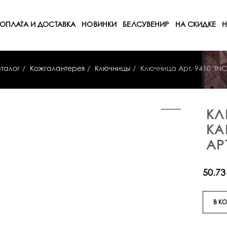
ОПЛАТА И ДОСТАВКА
НОВИНКИ
БЕЛСУВЕНИР
НА СКИДКЕ
Н
талог
Кожгалантерея
Ключницы
Ключница Арт. 9410 "IN
КЛ
КА
АР
50.73
В К