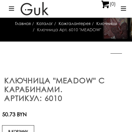
(0)
Меню
Ме
Главная
Каталог
Кожгалантерея
Ключницы
Ключница Арт. 6010 "MEADOW"
КЛЮЧНИЦА "MEADOW" С
КАРАБИНАМИ.
АРТИКУЛ: 6010
50.73 BYN