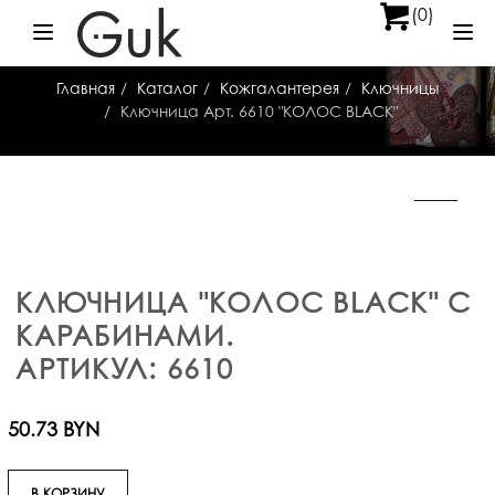
(0)
Меню
Ме
Главная
Каталог
Кожгалантерея
Ключницы
Ключница Арт. 6610 "КОЛОС BLACK"
КЛЮЧНИЦА "КОЛОС BLACK" С
КАРАБИНАМИ.
АРТИКУЛ: 6610
50.73 BYN